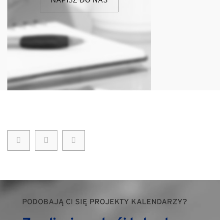
PODOBAJĄ CI SIĘ PROJEKTY KALENDARZY?