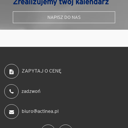
Zrealizujemy twój kalendarz
NAPISZ DO NAS
ZAPYTAJ O CENĘ
zadzwoń
biuro@actinea.pl