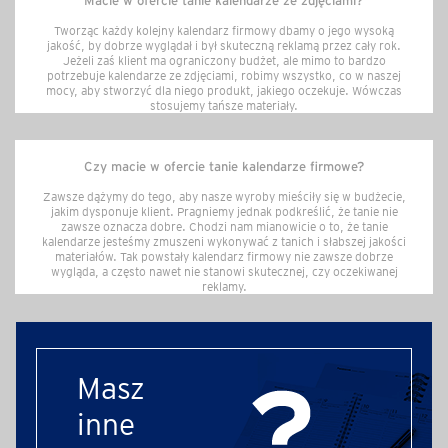
Macie w ofercie tanie kalendarze ze zdjęciami?
Tworząc każdy kolejny kalendarz firmowy dbamy o jego wysoką
jakość, by dobrze wyglądał i był skuteczną reklamą przez cały rok.
Jeżeli zaś klient ma ograniczony budżet, ale mimo to bardzo
potrzebuje kalendarze ze zdjęciami, robimy wszystko, co w naszej
mocy, aby stworzyć dla niego produkt, jakiego oczekuje. Wówczas
stosujemy tańsze materiały.
Czy macie w ofercie tanie kalendarze firmowe?
Zawsze dążymy do tego, aby nasze wyroby mieściły się w budżecie,
jakim dysponuje klient. Pragniemy jednak podkreślić, że tanie nie
zawsze oznacza dobre. Chodzi nam mianowicie o to, że tanie
kalendarze jesteśmy zmuszeni wykonywać z tanich i słabszej jakości
materiałów. Tak powstały kalendarz firmowy nie zawsze dobrze
wygląda, a często nawet nie stanowi skutecznej, czy oczekiwanej
reklamy.
Masz
inne