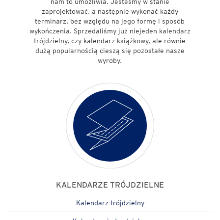
nam to umożliwia. Jesteśmy w stanie
KALENDARZ DZIENNY
OKŁADKA SKÓROPODOBNA
KALENDARZ A4
KALENDARZ A4
KALENDARZ A4
zaprojektować, a następnie wykonać każdy
terminarz, bez względu na jego formę i sposób
wykończenia. Sprzedaliśmy już niejeden kalendarz
trójdzielny, czy kalendarz książkowy, ale równie
dużą popularnością cieszą się pozostałe nasze
wyroby.
KALENDARZ BIURKOWY LEŻĄCY
KALENDARZ WIELOPLANSZOWY
KALENDARZ JEDNODZIELNY
KALENDARZ TYGODNIOWY
OKŁADKA Z GRAFIKĄ FIRMOWĄ
KALENDARZ B5
KALENDARZ B5
KALENDARZ B5
KALENDARZE TRÓJDZIELNE
Kalendarz trójdzielny