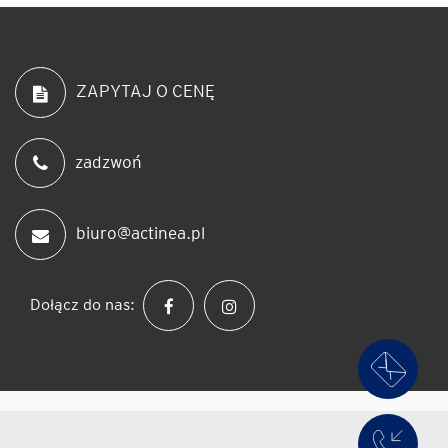
ZAPYTAJ O CENĘ
zadzwoń
biuro@actinea.pl
Dołącz do nas: