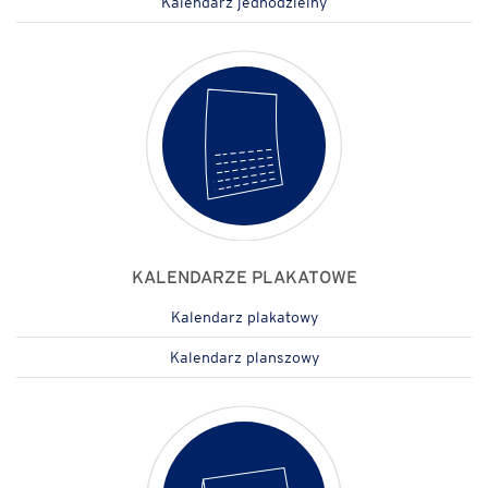
Kalendarz jednodzielny
KALENDARZ Z NOTESEM
KALENDARZ A5
KALENDARZ A5
KALENDARZ A6
KALENDARZE PLAKATOWE
Kalendarz plakatowy
Kalendarz planszowy
KALENDARZ A6