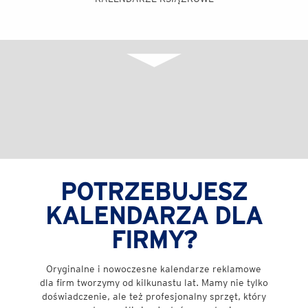
Wyrażam zgodę na przetwarzanie moich danych osobowych w celu
realizacji zapytania
POTRZEBUJESZ
KALENDARZA DLA
FIRMY?
Oryginalne i nowoczesne kalendarze reklamowe
KALENDARZ BIURKOWY STOJĄCY
KALENDARZ PLAKATOWY
KALENDARZ TRÓJDZIELNY
dla firm tworzymy od kilkunastu lat. Mamy nie tylko
doświadczenie, ale też profesjonalny sprzęt, który