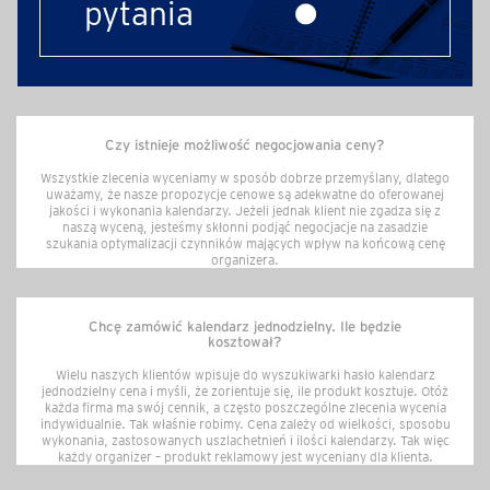
pytania
Czy istnieje możliwość negocjowania ceny?
Wszystkie zlecenia wyceniamy w sposób dobrze przemyślany, dlatego
uważamy, że nasze propozycje cenowe są adekwatne do oferowanej
jakości i wykonania kalendarzy. Jeżeli jednak klient nie zgadza się z
naszą wyceną, jesteśmy skłonni podjąć negocjacje na zasadzie
szukania optymalizacji czynników mających wpływ na końcową cenę
organizera.
Chcę zamówić kalendarz jednodzielny. Ile będzie
kosztował?
Wielu naszych klientów wpisuje do wyszukiwarki hasło kalendarz
jednodzielny cena i myśli, że zorientuje się, ile produkt kosztuje. Otóż
każda firma ma swój cennik, a często poszczególne zlecenia wycenia
indywidualnie. Tak właśnie robimy. Cena zależy od wielkości, sposobu
wykonania, zastosowanych uszlachetnień i ilości kalendarzy. Tak więc
każdy organizer – produkt reklamowy jest wyceniany dla klienta.