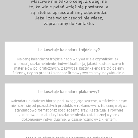
właściwie nie tylko o cenę. Z uwagi na
to, że wiele pytań wciąż się powtarza, a
są istotne, opracowaliśmy odpowiedzi.
Jeżeli zaś wciąż czegoś nie wiesz,
zapraszamy do kontaktu.
Ile kosztuje kalendarz trójdzielny?
Na cenę kalendarza trójdzielnego wpływa wiele czynników jak –
wielkość, uszlachetnienie, indywidualizacja, jakość zastosowanych
materiałów poligraficznych. Zazwyczaj każdy kalendarz trójdzielny
ścienny, czy po prostu kalendarz firmowy wyceniamy indywidualnie.
Ile kosztuje kalendarz plakatowy?
Kalendarz plakatowy biorąc pod uwagę jego wycenę, właściwie niczym
nie różni się od pozostałych produktów reklamowych. Na cenę wpływa
standardowo format oraz ilość egzemplarzy. Kształtują ją również
zastosowane materiały i uszlachetnienia. Ostatecznej wyceny
dokonujemy indywidualnie, w czasie rozmowy z klientem.