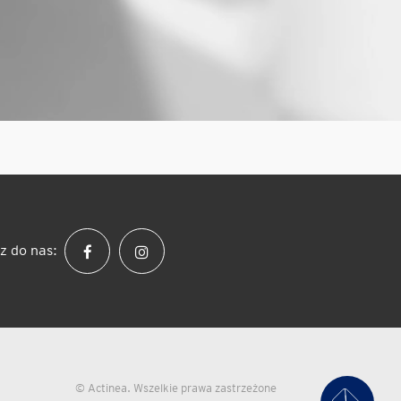
z do nas:
© Actinea. Wszelkie prawa zastrzeżone