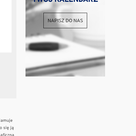
NAPISZ DO NAS
lamuje
o się ją
aficzną