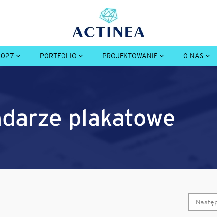
2027
PORTFOLIO
PROJEKTOWANIE
O NAS
endarze plakatowe
Nastę