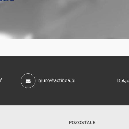
ń
biuro@actinea.pl
Dołąc
POZOSTAŁE