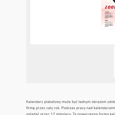
Kalendarz plakatowy może być ładnym obrazem zdobi
firmę przez cały rok. Podczas pracy nad kalendarzem 
oglądać przez 12 miesięcy. Ta nowoczesna forma kale