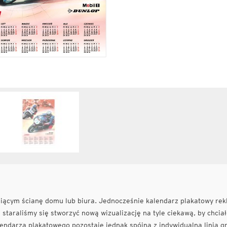
ącym ścianę domu lub biura. Jednocześnie kalendarz plakatowy rek
staraliśmy się stworzyć nową wizualizację na tyle ciekawą, by chciał
ndarza plakatowego pozostaje jednak spójna z indywidualną linią gr