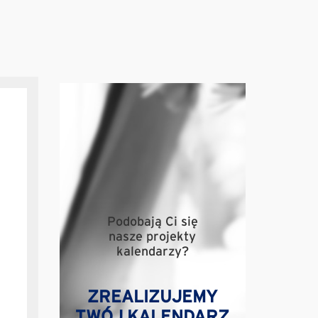
Podobają Ci się
nasze projekty
kalendarzy?
ZREALIZUJEMY
TWÓJ KALENDARZ