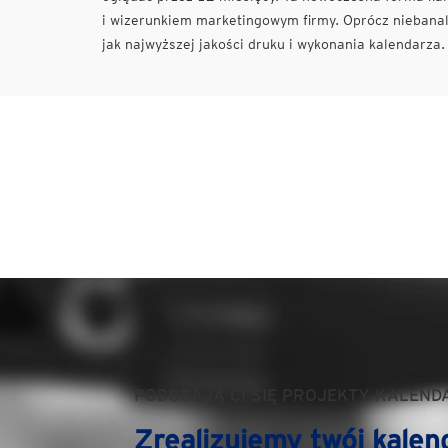
i wizerunkiem marketingowym firmy. Oprócz niebanaln
jak najwyższej jakości druku i wykonania kalendarza.
PODOBAJĄ CI SIĘ PROJEKTY KALEND
Zrealizujemy twój kalen