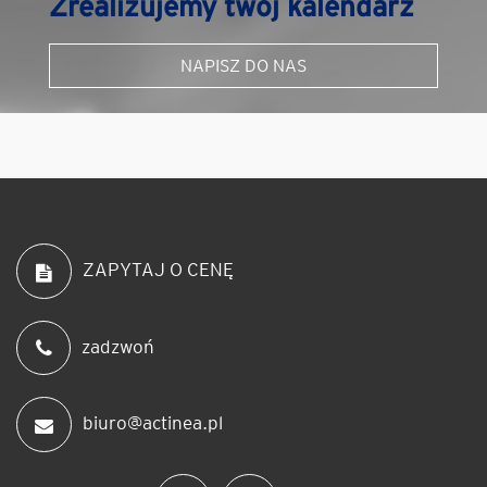
Zrealizujemy twój kalendarz
NAPISZ DO NAS
ZAPYTAJ O CENĘ
zadzwoń
biuro@actinea.pl