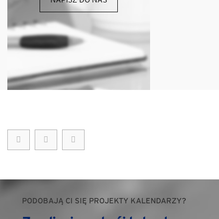
PODOBAJĄ CI SIĘ PROJEKTY KALENDARZY?