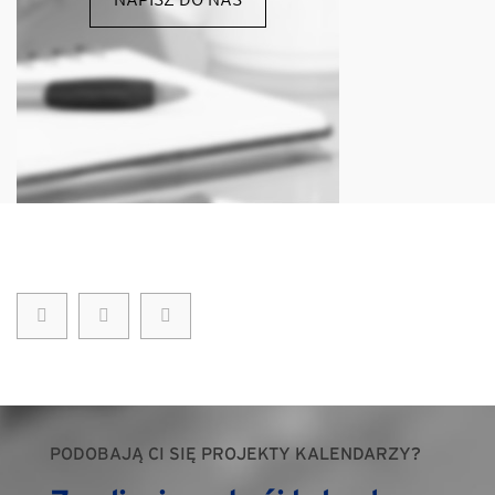
PODOBAJĄ CI SIĘ PROJEKTY KALENDARZY?