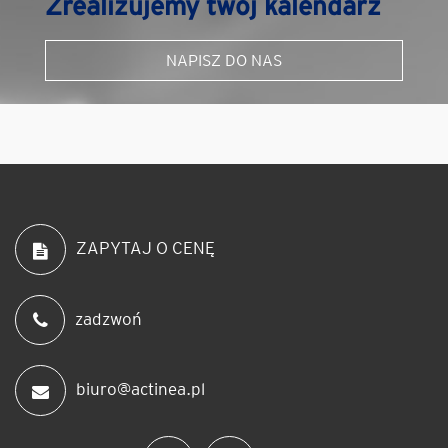
Zrealizujemy twój kalendarz
NAPISZ DO NAS
ZAPYTAJ O CENĘ
zadzwoń
biuro@actinea.pl