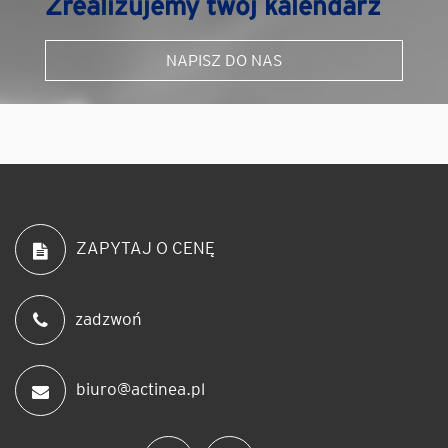
Zrealizujemy twój kalendarz
NAPISZ DO NAS
ZAPYTAJ O CENĘ
zadzwoń
biuro@actinea.pl