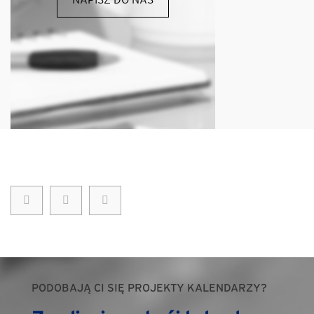
PODOBAJĄ CI SIĘ PROJEKTY KALENDARZY?