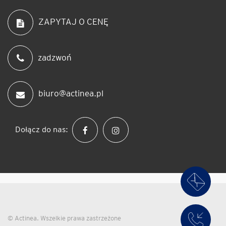
ZAPYTAJ O CENĘ
zadzwoń
biuro@actinea.pl
Dołącz do nas:
© Actinea. Wszelkie prawa zastrzeżone