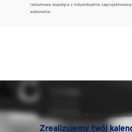
reklamowa współgra z indywidualnie zaprojektowanym
wykonania.
PODOBAJĄ CI SIĘ PROJEKTY KALEND
Zrealizujemy twój kalen