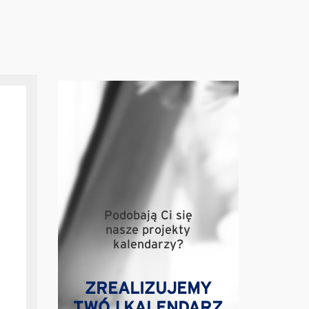
Podobają Ci się
nasze projekty
kalendarzy?
ZREALIZUJEMY
TWÓJ KALENDARZ