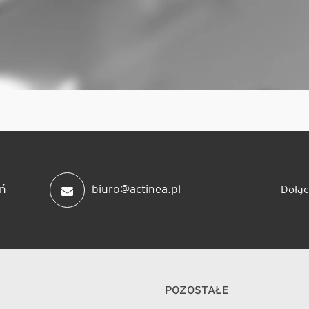
ń
biuro@actinea.pl
Dołąc
POZOSTAŁE