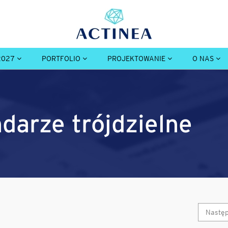
2027
PORTFOLIO
PROJEKTOWANIE
O NAS
ndarze trójdzielne
Nastę