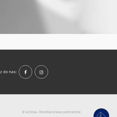
z do nas:
© Actinea. Wszelkie prawa zastrzeżone