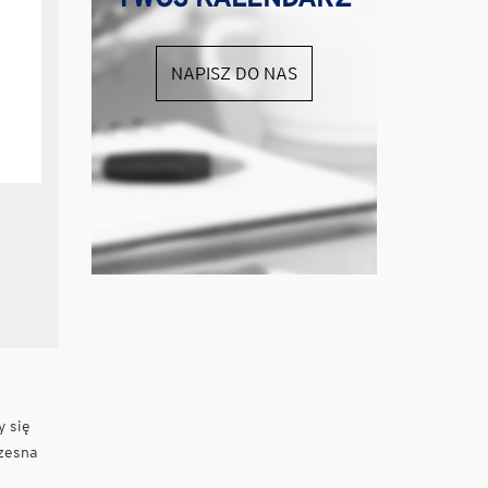
NAPISZ DO NAS
y się
czesna