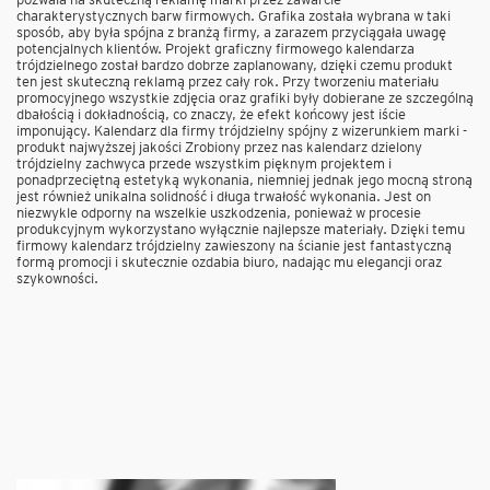
charakterystycznych barw firmowych. Grafika została wybrana w taki
sposób, aby była spójna z branżą firmy, a zarazem przyciągała uwagę
potencjalnych klientów. Projekt graficzny firmowego kalendarza
trójdzielnego został bardzo dobrze zaplanowany, dzięki czemu produkt
ten jest skuteczną reklamą przez cały rok. Przy tworzeniu materiału
promocyjnego wszystkie zdjęcia oraz grafiki były dobierane ze szczególną
dbałością i dokładnością, co znaczy, że efekt końcowy jest iście
imponujący. Kalendarz dla firmy trójdzielny spójny z wizerunkiem marki -
produkt najwyższej jakości Zrobiony przez nas kalendarz dzielony
trójdzielny zachwyca przede wszystkim pięknym projektem i
ponadprzeciętną estetyką wykonania, niemniej jednak jego mocną stroną
jest również unikalna solidność i długa trwałość wykonania. Jest on
niezwykle odporny na wszelkie uszkodzenia, ponieważ w procesie
produkcyjnym wykorzystano wyłącznie najlepsze materiały. Dzięki temu
firmowy kalendarz trójdzielny zawieszony na ścianie jest fantastyczną
formą promocji i skutecznie ozdabia biuro, nadając mu elegancji oraz
szykowności.