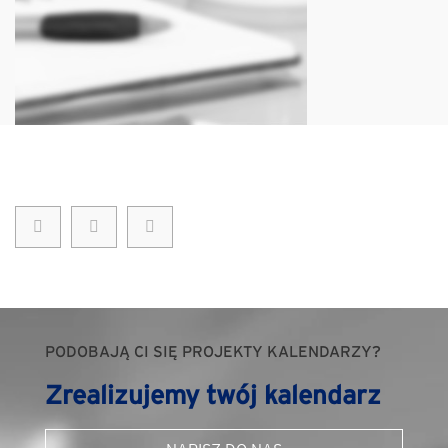
PODOBAJĄ CI SIĘ PROJEKTY KALENDARZY?
Zrealizujemy twój kalendarz