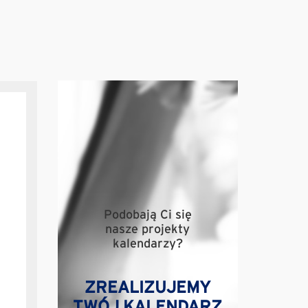
Podobają Ci się
nasze projekty
kalendarzy?
ZREALIZUJEMY
TWÓJ KALENDARZ