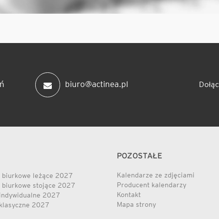
ń
biuro@actinea.pl
Dołąc
POZOSTAŁE
Kalendarze ze zdjęciami
 biurkowe leżące 2027
Producent kalendarzy
 biurkowe stojące 2027
Kontakt
indywidualne 2027
Mapa strony
klasyczne 2027