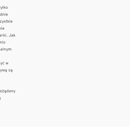
tylko
odnie
zystkie
nie
rki. Jak
nio
jalnym
być w
tywą są
pożądany
ą