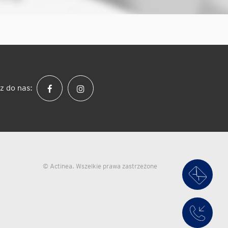
z do nas:
© Actinea. Wszelkie prawa zastrzeżone