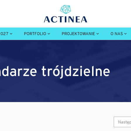
2027
PORTFOLIO
PROJEKTOWANIE
O NAS
ndarze trójdzielne
Nastę