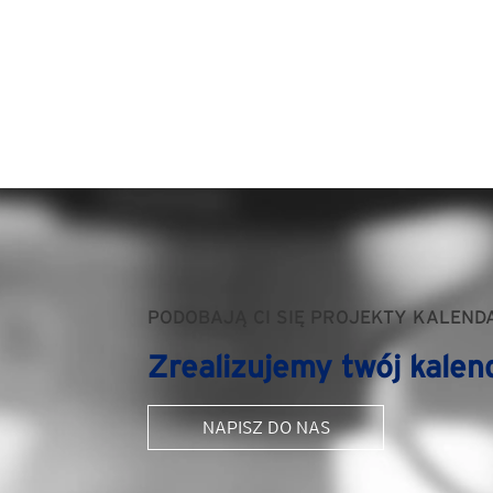
PODOBAJĄ CI SIĘ PROJEKTY KALEND
Zrealizujemy twój kalen
NAPISZ DO NAS