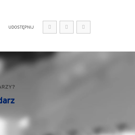
UDOSTĘPNIJ
ARZY?
darz