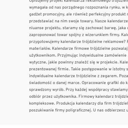
Opisujemy projekt kalendarza reklamowego trójdzieln
wymagała od nas porządnego rozpoznania rynku, w któ
gadżet promocyjny, ale również perfekcyjny produkt
przedstawiać na nim swoje towary. Nasze kalendarze 
niuanse projektu, staramy się zachować barwę, jaka 
zaproponować towar spójny z wizerunkiem firmy. Kale
przygotowujemy kalendarze trójdzielne reklamowe? 
materiałów. Kalendarze firmowe trójdzielne pozwalaj
użytkownikom. Przyjmując indywidualne zamówienie 
wytyczne, jakie powinny znaleźć się w projekcie. Kal
prezentowanej firmie. Takie postępowanie w istotny
indywidualne kalendarze trójdzielne z zegarem. Poz
świadomość o danej marce. Opracowanie grafiki do k
sprawdzony wyrób. Przy każdej współpracy stawiamy 
odbiór przez użytkownika. Firmowy kalendarz trójdzie
kompleksowe. Produkcja kalendarzy dla firm trójdziel
poszukiwanie firmy poligraficznej. U nas odbierzesz