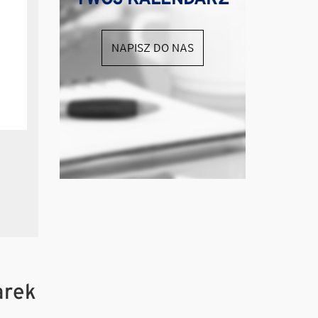
NAPISZ DO NAS
arek