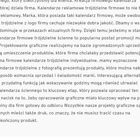
ego, który stworzyliśmy dla klienta. Kreacja firmowego kalendarza
rej działa firma. Kalendarze reklamowe trójdzielne firmowe to nie 
 reklamowy. Marka, która posiada taki kalendarz firmowy, może swob
trójdzielne z logo firmy cechuje niezwykle dobra jakość. Dbamy o ws
dominuje w przekazach wizualnych firmy. Dzięki temu jesteśmy w sta
ndarze firmowe trójdzielne ścienne to popularna postać promocji ma
Projektowanie graficzne realizujemy na bazie zgromadzonych uprzed
ą umieszczenie produktów, które firma chciałaby przedstawić potenc
na firmowe kalendarze trójdzielne indywidualne, mamy wyznaczone
endarze trójdzielne z fotografią prezentują produkty, które można na
 sposób wzmacnia sprzedaż i świadomość marki. Interesującą alterna
a przydatną funkcją jak wskazywanie godziny mogą również utrwalać
alendarza ściennego to kluczowy etap, który pozwala opracować ten
nacisk na to, żeby opracowanie graficzne miało kluczowy wpływ na 
lny dla firm gotowy do odbioru Wszystkie nasze projekty graficzne s
nych mieści także druk, co znaczy, że nie musisz tracić czasu na
 ukończony produkt.