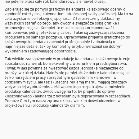
nie jedynie przez cały rok kalendarzowy, ale nawet dłużej.
Zabierając się za pomysł graficzny kalendarza książkowego dbamy o
zgodność estetyczną kalendarium i skończonej szaty graficznej. Ma to na
celu uzyskanie perfekcyjnej spójności. Z tej przyczyny dokładamy
wszystkich starań do tego, aby owocnie związać ze sobą grafikę i
promocyjne zdjęcia. Komplet to musi ze sobą korespondować i
komponować jedną, efektowną całość. Takie są zazwyczaj założenia
producenta od samego początku. Opracowanie projektu graficznego do
książkowego kalendarza zachodzi profesjonalnie i z dbałością o
najmniejsze detale, tak by kompletny artykuł wyróżniał się dobrym
wykonaniem i zadowalającą odpornością.
Tak wielkie zaangażowanie w produkcję kalendarza książkowego kreuje
sposobność na wyrób konsekwentny z wizerunkiem przedsiębiorstwa.
Towar, w jaki powinna zainwestować każda jednostka niezależnie od
branży, w której działa. Należy się pamiętać, że dobre kalendarze są nie
tylko narzędziem pracy i przydatnym gadżetem reklamowym w
codziennym życiu, ale też skuteczną reklamą marki, mającą znaczący
wpływ na jej wyobrażenie. Jeśli wobec tego rozpatrujesz zamówienie
produkcji kalendarzy, zwróć uwagę na to, by projekt do oprawy
kieszonkowego kalendarza z notesem była dopracowana w szczegółach.
Pomoże Ci w tym nasza zgrana ekipa z wielkim doświadczeniem w
projektowaniu i produkcji kalendarzy dla firm.