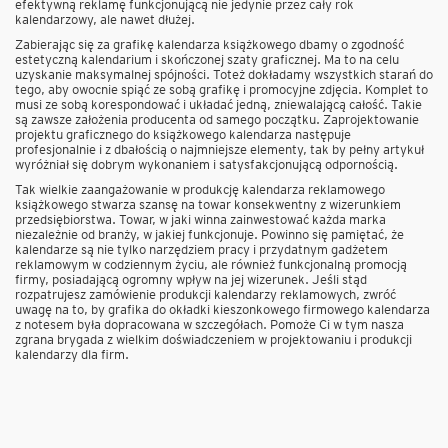
efektywną reklamę funkcjonującą nie jedynie przez cały rok
kalendarzowy, ale nawet dłużej.
Zabierając się za grafikę kalendarza książkowego dbamy o zgodność
estetyczną kalendarium i skończonej szaty graficznej. Ma to na celu
uzyskanie maksymalnej spójności. Toteż dokładamy wszystkich starań do
tego, aby owocnie spiąć ze sobą grafikę i promocyjne zdjęcia. Komplet to
musi ze sobą korespondować i układać jedną, zniewalającą całość. Takie
są zawsze założenia producenta od samego początku. Zaprojektowanie
projektu graficznego do książkowego kalendarza następuje
profesjonalnie i z dbałością o najmniejsze elementy, tak by pełny artykuł
wyróżniał się dobrym wykonaniem i satysfakcjonującą odpornością.
Tak wielkie zaangażowanie w produkcję kalendarza reklamowego
książkowego stwarza szansę na towar konsekwentny z wizerunkiem
przedsiębiorstwa. Towar, w jaki winna zainwestować każda marka
niezależnie od branży, w jakiej funkcjonuje. Powinno się pamiętać, że
kalendarze są nie tylko narzędziem pracy i przydatnym gadżetem
reklamowym w codziennym życiu, ale również funkcjonalną promocją
firmy, posiadającą ogromny wpływ na jej wizerunek. Jeśli stąd
rozpatrujesz zamówienie produkcji kalendarzy reklamowych, zwróć
uwagę na to, by grafika do okładki kieszonkowego firmowego kalendarza
z notesem była dopracowana w szczegółach. Pomoże Ci w tym nasza
zgrana brygada z wielkim doświadczeniem w projektowaniu i produkcji
kalendarzy dla firm.