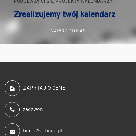
PODOBAJĄ CI SIĘ PROJEKTY KALENDARZY?
Zrealizujemy twój kalendarz
NAPISZ DO NAS
ZAPYTAJ O CENĘ
zadzwoń
biuro@actinea.pl