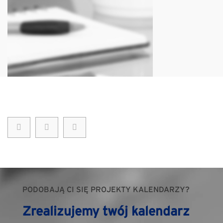
PODOBAJĄ CI SIĘ PROJEKTY KALENDARZY?
Zrealizujemy twój kalendarz