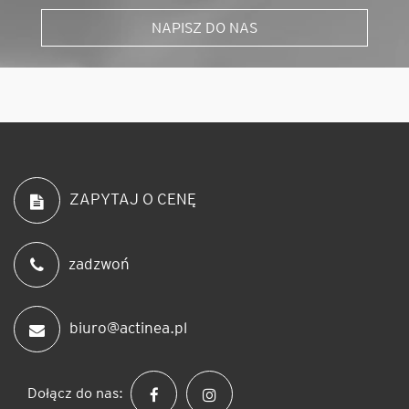
NAPISZ DO NAS
ZAPYTAJ O CENĘ
zadzwoń
biuro@actinea.pl
Dołącz do nas: