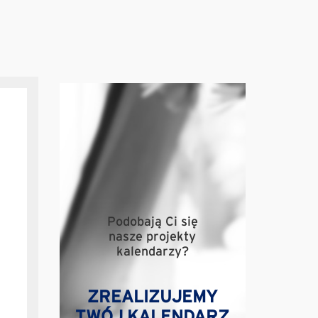
Podobają Ci się
nasze projekty
kalendarzy?
ZREALIZUJEMY
TWÓJ KALENDARZ