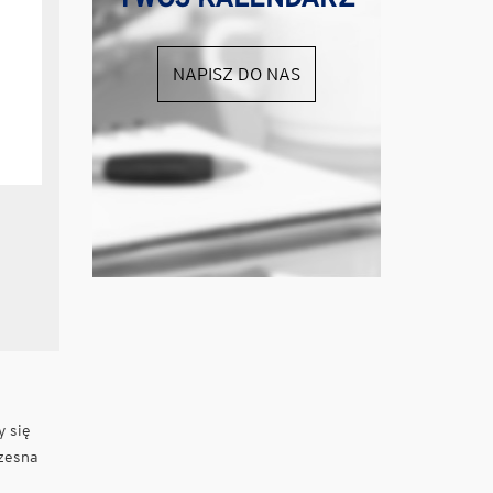
NAPISZ DO NAS
y się
czesna