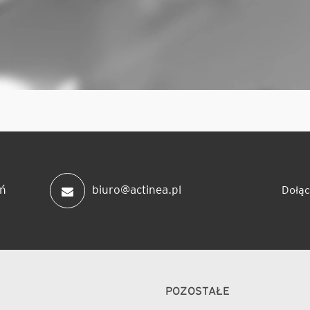
ń
biuro@actinea.pl
Dołąc
POZOSTAŁE