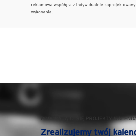
reklamowa współgra z indywidualnie zaprojektowanym
wykonania.
PODOBAJĄ CI SIĘ PROJEKTY KALEND
Zrealizujemy twój kalen