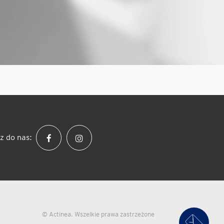
z do nas:
© Actinea. Wszelkie prawa zastrzeżone