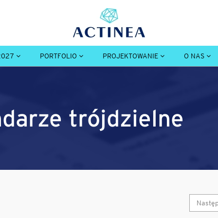
2027
PORTFOLIO
PROJEKTOWANIE
O NAS
ndarze trójdzielne
Nastę