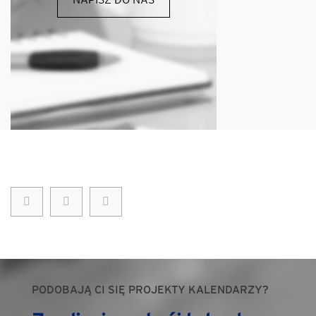
PODOBAJĄ CI SIĘ PROJEKTY KALENDARZY?