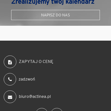
Zrealizujemy twój kalendarz
NAPISZ DO NAS
ZAPYTAJ O CENĘ
zadzwoń
biuro@actinea.pl