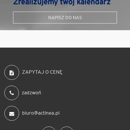
Zrealizujemy twój kalendarz
NAPISZ DO NAS
ZAPYTAJ O CENĘ
zadzwoń
biuro@actinea.pl