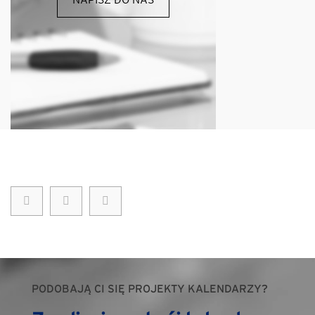
PODOBAJĄ CI SIĘ PROJEKTY KALENDARZY?