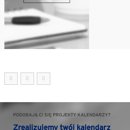
PODOBAJĄ CI SIĘ PROJEKTY KALENDARZY?
Zrealizujemy twój kalendarz