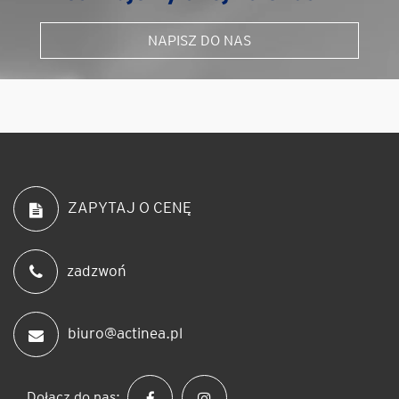
NAPISZ DO NAS
ZAPYTAJ O CENĘ
zadzwoń
biuro@actinea.pl
Dołącz do nas: