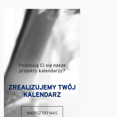
Podobają Ci się nasze
projekty kalendarzy?
ZREALIZUJEMY TWÓJ
KALENDARZ
NAPISZ DO NAS