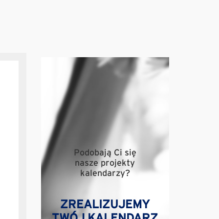
Podobają Ci się
nasze projekty
kalendarzy?
ZREALIZUJEMY
TWÓJ KALENDARZ