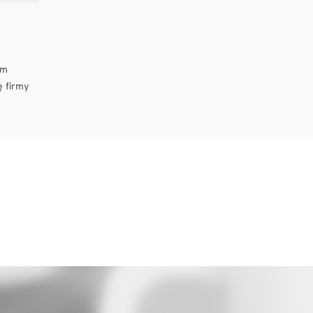
um
ę firmy