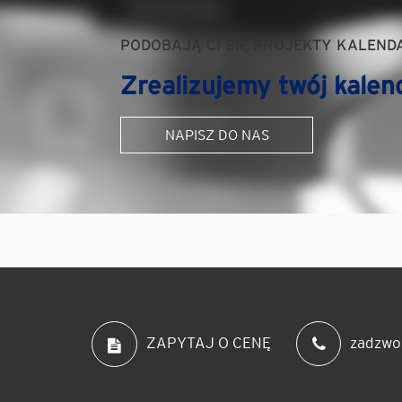
PODOBAJĄ CI SIĘ PROJEKTY KALEND
Zrealizujemy twój kalen
NAPISZ DO NAS
zadzwo
ZAPYTAJ O CENĘ