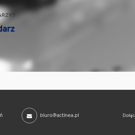
ARZY?
darz
ń
biuro@actinea.pl
Dołąc