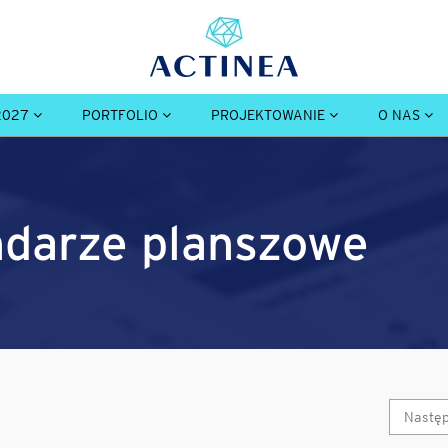
2027
PORTFOLIO
PROJEKTOWANIE
O NAS
endarze planszowe
Nastę