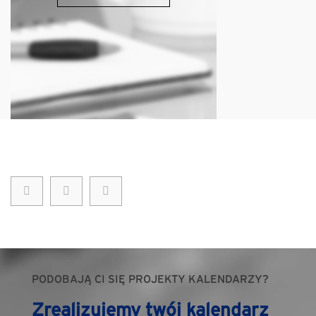
PODOBAJĄ CI SIĘ PROJEKTY KALENDARZY?
Zrealizujemy twój kalendarz