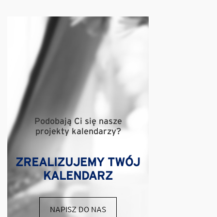
Podobają Ci się nasze
projekty kalendarzy?
ZREALIZUJEMY TWÓJ
KALENDARZ
NAPISZ DO NAS