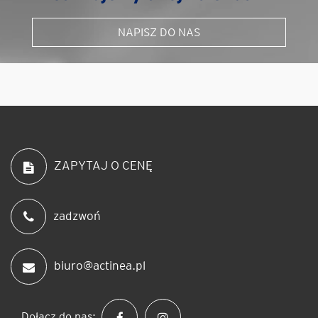
NAPISZ DO NAS
ZAPYTAJ O CENĘ
zadzwoń
biuro@actinea.pl
Dołącz do nas: