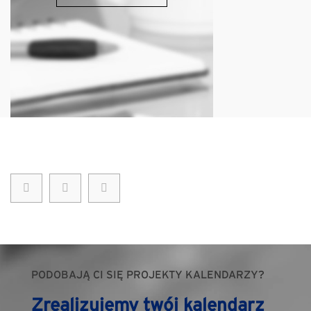
PODOBAJĄ CI SIĘ PROJEKTY KALENDARZY?
Zrealizujemy twój kalendarz