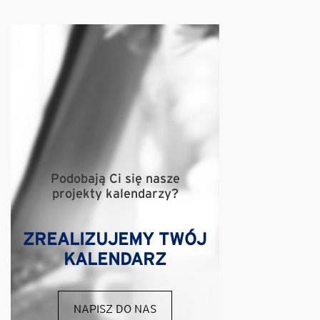
Podobają Ci się nasze
projekty kalendarzy?
ZREALIZUJEMY TWÓJ
KALENDARZ
NAPISZ DO NAS