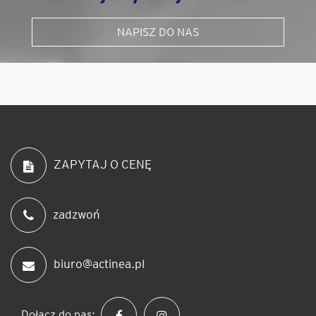
NAPISZ DO NAS
ZAPYTAJ O CENĘ
zadzwoń
biuro@actinea.pl
Dołącz do nas: