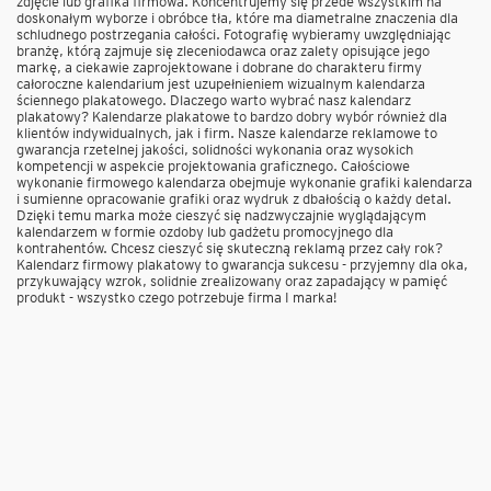
zdjęcie lub grafika firmowa. Koncentrujemy się przede wszystkim na
doskonałym wyborze i obróbce tła, które ma diametralne znaczenia dla
schludnego postrzegania całości. Fotografię wybieramy uwzględniając
branżę, którą zajmuje się zleceniodawca oraz zalety opisujące jego
markę, a ciekawie zaprojektowane i dobrane do charakteru firmy
całoroczne kalendarium jest uzupełnieniem wizualnym kalendarza
ściennego plakatowego. Dlaczego warto wybrać nasz kalendarz
plakatowy? Kalendarze plakatowe to bardzo dobry wybór również dla
klientów indywidualnych, jak i firm. Nasze kalendarze reklamowe to
gwarancja rzetelnej jakości, solidności wykonania oraz wysokich
kompetencji w aspekcie projektowania graficznego. Całościowe
wykonanie firmowego kalendarza obejmuje wykonanie grafiki kalendarza
i sumienne opracowanie grafiki oraz wydruk z dbałością o każdy detal.
Dzięki temu marka może cieszyć się nadzwyczajnie wyglądającym
kalendarzem w formie ozdoby lub gadżetu promocyjnego dla
kontrahentów. Chcesz cieszyć się skuteczną reklamą przez cały rok?
Kalendarz firmowy plakatowy to gwarancja sukcesu - przyjemny dla oka,
przykuwający wzrok, solidnie zrealizowany oraz zapadający w pamięć
produkt - wszystko czego potrzebuje firma I marka!