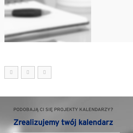
PODOBAJĄ CI SIĘ PROJEKTY KALENDARZY?
Zrealizujemy twój kalendarz