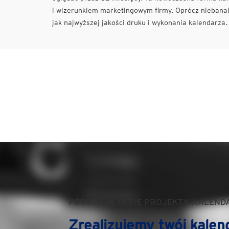
i wizerunkiem marketingowym firmy. Oprócz niebanaln
jak najwyższej jakości druku i wykonania kalendarza.
PODOBAJĄ CI SIĘ PROJEKTY KALEND
Zrealizujemy twój kalen