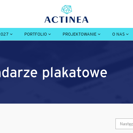
2027
PORTFOLIO
PROJEKTOWANIE
O NAS
endarze plakatowe
Nastę