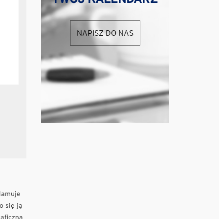
NAPISZ DO NAS
lamuje
o się ją
aficzną