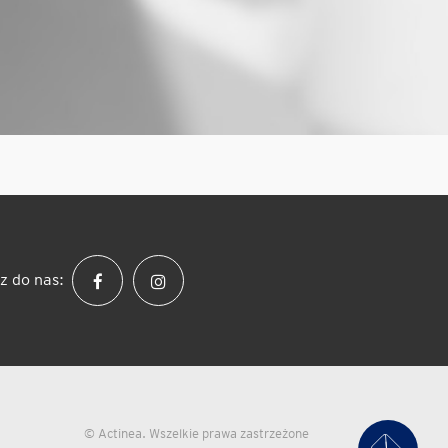
z do nas:
© Actinea. Wszelkie prawa zastrzeżone