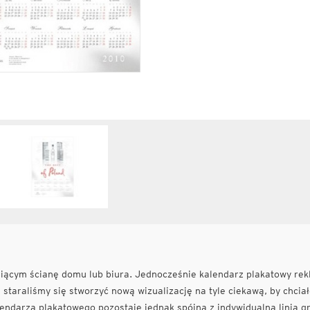
ącym ścianę domu lub biura. Jednocześnie kalendarz plakatowy rek
staraliśmy się stworzyć nową wizualizację na tyle ciekawą, by chciał
ndarza plakatowego pozostaje jednak spójna z indywidualną linią gr