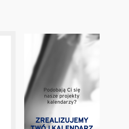
Podobają Ci się
nasze projekty
kalendarzy?
ZREALIZUJEMY
TWÓJ KALENDARZ