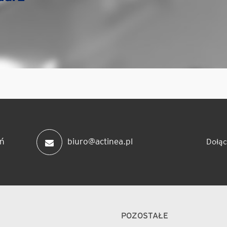
ń
biuro@actinea.pl
Dołąc
POZOSTAŁE