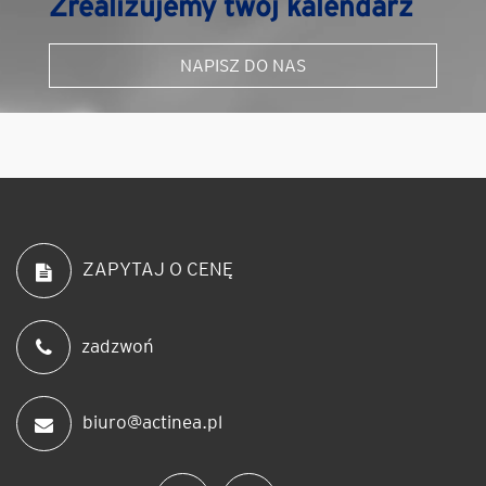
Zrealizujemy twój kalendarz
NAPISZ DO NAS
ZAPYTAJ O CENĘ
zadzwoń
biuro@actinea.pl