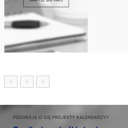
PODOBAJĄ CI SIĘ PROJEKTY KALENDARZY?