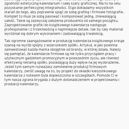
zgodność estetyczną kalendarium i całej szaty graficznej. Ma to na celu
pozyskanie perfekcyjnej integralności. Stąd dokładamy wszystkich
starań do tego, aby poprawnie spiąć ze sobą grafikę i firmowe fotografie.
Komplet to musi ze sobą pasować i komponować jedną, zniewalającą
całość. Takie są zazwyczaj założenia producenta od samego początku.
Zaprojektowanie grafiki do książkowego kalendarza następuje
profesjonalnie i z troskliwością o najmniejsze detale, tak by cały materiał
wyróżniał się dobrym wykonaniem i zadowalającą trwałością.
Tak ogromne zaangażowanie w produkcję kalendarza książkowego kreuje
szansę na wyrób spójny z wizerunkiem spółki. Artykuł, w jaki powinna
zainwestować każda marka obojętnie od branży, w której działa. Należy
się pamiętać, że kalendarze firmowe są nie tylko przyrządem pracy i
użytecznym gadżetem promocyjnym w powszednim życiu, ale również
efektywną reklamą spółki, posiadającą duży wpływ na jej wyobrażenie.
Jeżeli tym samym rozważasz zamówienie produkcji firmowych
kalendarzy, zwróć uwagę na to, by projekt do okładki kieszonkowego
kalendarza z notesem była dopieszczona w szczegółach. Pomoże Ci w
tym nasza zgrana brygada z dużym doświadczeniem w projektowaniu i
produkcji kalendarzy.