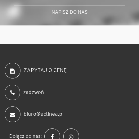
NAPISZ DO NAS
ZAPYTAJ O CENĘ
zadzwoń
biuro@actinea.pl
Dołącz do nas: