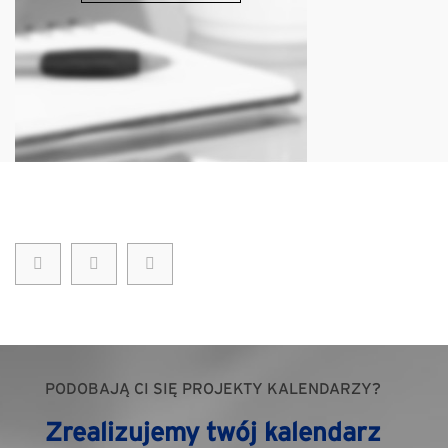
PODOBAJĄ CI SIĘ PROJEKTY KALENDARZY?
Zrealizujemy twój kalendarz