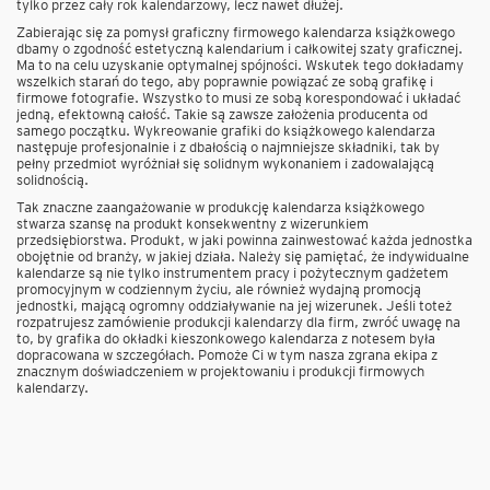
tylko przez cały rok kalendarzowy, lecz nawet dłużej.
Zabierając się za pomysł graficzny firmowego kalendarza książkowego
dbamy o zgodność estetyczną kalendarium i całkowitej szaty graficznej.
Ma to na celu uzyskanie optymalnej spójności. Wskutek tego dokładamy
wszelkich starań do tego, aby poprawnie powiązać ze sobą grafikę i
firmowe fotografie. Wszystko to musi ze sobą korespondować i układać
jedną, efektowną całość. Takie są zawsze założenia producenta od
samego początku. Wykreowanie grafiki do książkowego kalendarza
następuje profesjonalnie i z dbałością o najmniejsze składniki, tak by
pełny przedmiot wyróżniał się solidnym wykonaniem i zadowalającą
solidnością.
Tak znaczne zaangażowanie w produkcję kalendarza książkowego
stwarza szansę na produkt konsekwentny z wizerunkiem
przedsiębiorstwa. Produkt, w jaki powinna zainwestować każda jednostka
obojętnie od branży, w jakiej działa. Należy się pamiętać, że indywidualne
kalendarze są nie tylko instrumentem pracy i pożytecznym gadżetem
promocyjnym w codziennym życiu, ale również wydajną promocją
jednostki, mającą ogromny oddziaływanie na jej wizerunek. Jeśli toteż
rozpatrujesz zamówienie produkcji kalendarzy dla firm, zwróć uwagę na
to, by grafika do okładki kieszonkowego kalendarza z notesem była
dopracowana w szczegółach. Pomoże Ci w tym nasza zgrana ekipa z
znacznym doświadczeniem w projektowaniu i produkcji firmowych
kalendarzy.