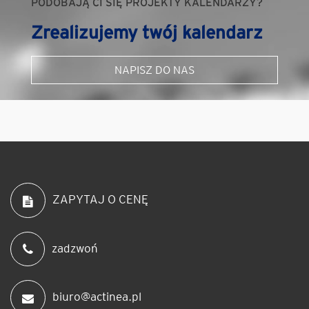
PODOBAJĄ CI SIĘ PROJEKTY KALENDARZY?
Zrealizujemy twój kalendarz
NAPISZ DO NAS
ZAPYTAJ O CENĘ
zadzwoń
biuro@actinea.pl