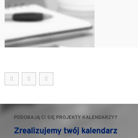
PODOBAJĄ CI SIĘ PROJEKTY KALENDARZY?
Zrealizujemy twój kalendarz