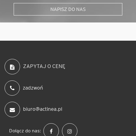
NAPISZ DO NAS
ZAPYTAJ O CENĘ
zadzwoń
biuro@actinea.pl
Dołącz do nas: