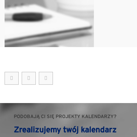
PODOBAJĄ CI SIĘ PROJEKTY KALENDARZY?
Zrealizujemy twój kalendarz