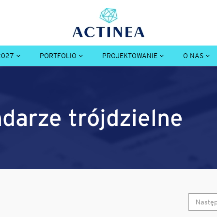
2027
PORTFOLIO
PROJEKTOWANIE
O NAS
ndarze trójdzielne
Nastę