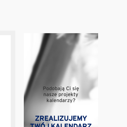
Podobają Ci się
nasze projekty
kalendarzy?
ZREALIZUJEMY
TWÓJ KALENDARZ