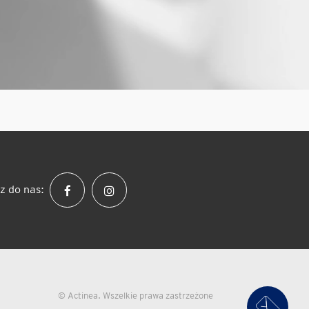
z do nas:
© Actinea. Wszelkie prawa zastrzeżone