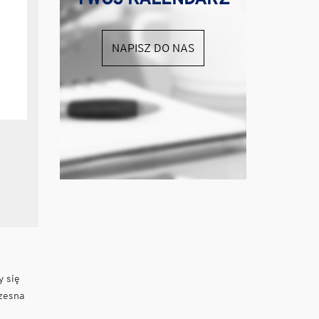
NAPISZ DO NAS
y się
czesna