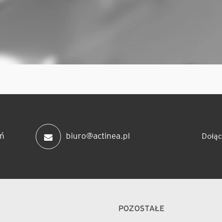
ń
biuro@actinea.pl
Dołąc
POZOSTAŁE