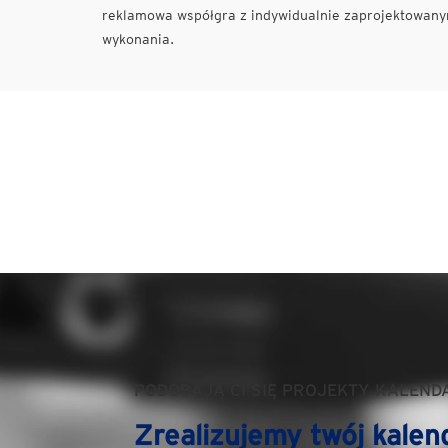
reklamowa współgra z indywidualnie zaprojektowanym
wykonania.
PODOBAJĄ CI SIĘ PROJEKTY KALEND
Zrealizujemy twój kalen