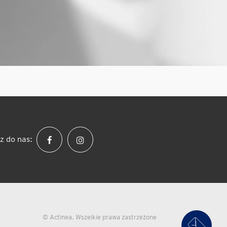
z do nas:
© Actinea. Wszelkie prawa zastrzeżone