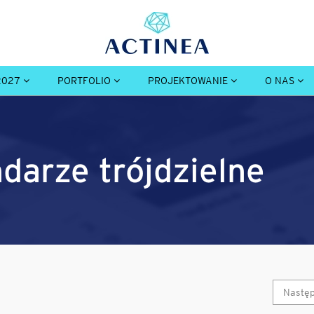
2027
PORTFOLIO
PROJEKTOWANIE
O NAS
ndarze trójdzielne
Nastę