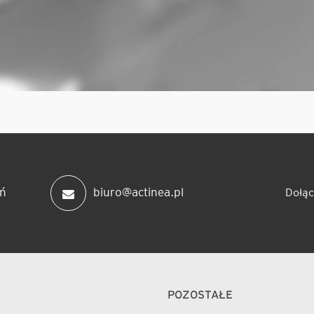
ń
biuro@actinea.pl
Dołąc
POZOSTAŁE