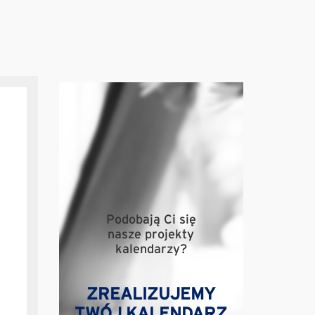
Podobają Ci się
nasze projekty
kalendarzy?
ZREALIZUJEMY
TWÓJ KALENDARZ