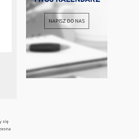
NAPISZ DO NAS
y się
czesna