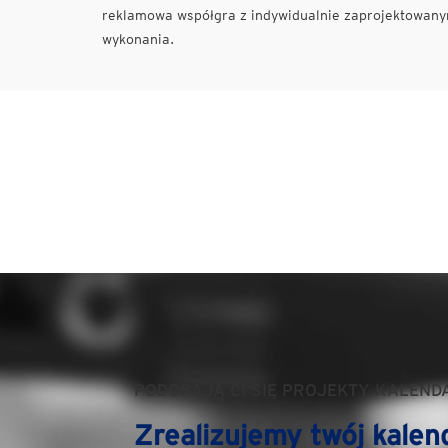
reklamowa współgra z indywidualnie zaprojektowanym
wykonania.
PODOBAJĄ CI SIĘ PROJEKTY KALEND
Zrealizujemy twój kalen