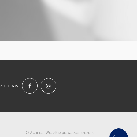
z do nas:
© Actinea. Wszelkie prawa zastrzeżone