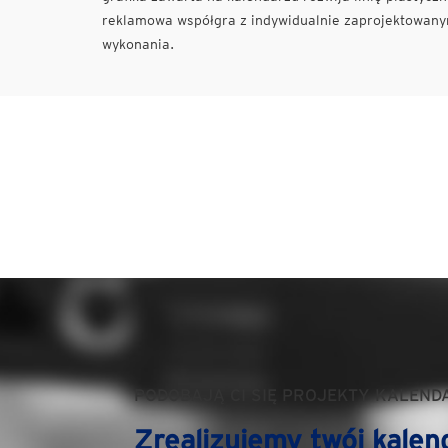
reklamowa współgra z indywidualnie zaprojektowanym
wykonania.
PODOBAJĄ CI SIĘ PROJEKTY KALEND
Zrealizujemy twój kalen