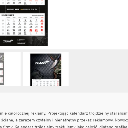
ie całorocznej reklamy. Projektując kalendarz trójdzielny staraliśm
y ścianę, a zarazem czytelny i nienatrętny przekaz reklamowy. Nowo
ą firmy. Kalendarz trójdzielny traktujemy jako całość, dlatego grafika