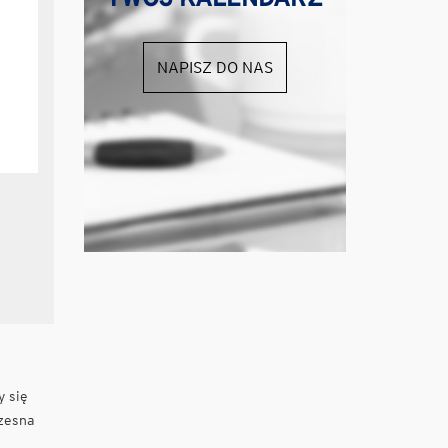
NAPISZ DO NAS
y się
czesna