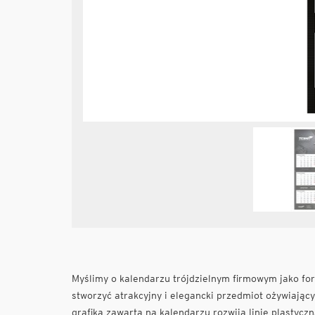
Myślimy o kalendarzu trójdzielnym firmowym jako form
stworzyć atrakcyjny i elegancki przedmiot ożywiając
grafika zawarta na kalendarzu rozwija linię plastyczn