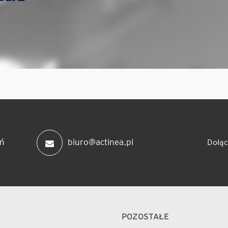
ń
biuro@actinea.pl
Dołąc
POZOSTAŁE