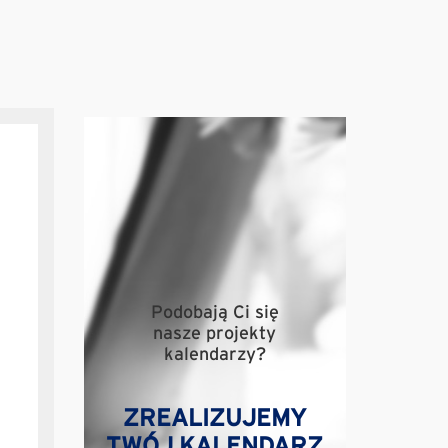
Podobają Ci się
nasze projekty
kalendarzy?
ZREALIZUJEMY
TWÓJ KALENDARZ