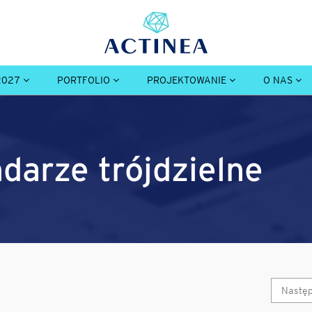
2027
PORTFOLIO
PROJEKTOWANIE
O NAS
ndarze trójdzielne
Nastę