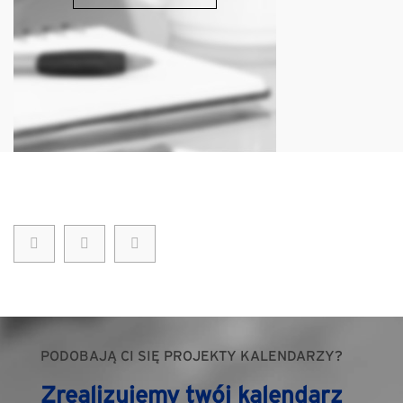
PODOBAJĄ CI SIĘ PROJEKTY KALENDARZY?
Zrealizujemy twój kalendarz