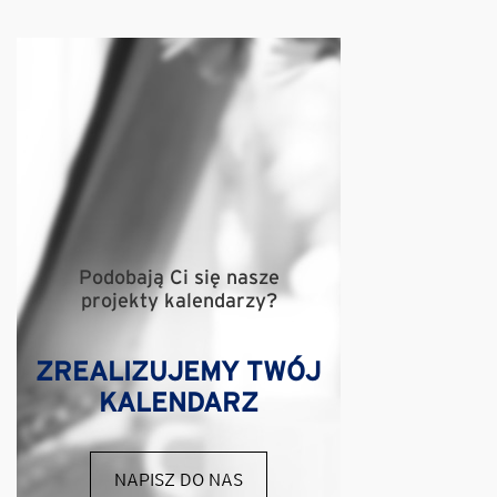
Podobają Ci się nasze
projekty kalendarzy?
ZREALIZUJEMY TWÓJ
KALENDARZ
NAPISZ DO NAS