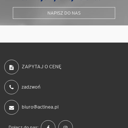
NAPISZ DO NAS
ZAPYTAJ O CENĘ
zadzwoń
biuro@actinea.pl
Dołącz do nas: