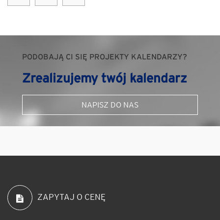
PODOBAJĄ CI SIĘ PROJEKTY KALENDARZY?
Zrealizujemy twój kalendarz
NAPISZ DO NAS
ZAPYTAJ O CENĘ