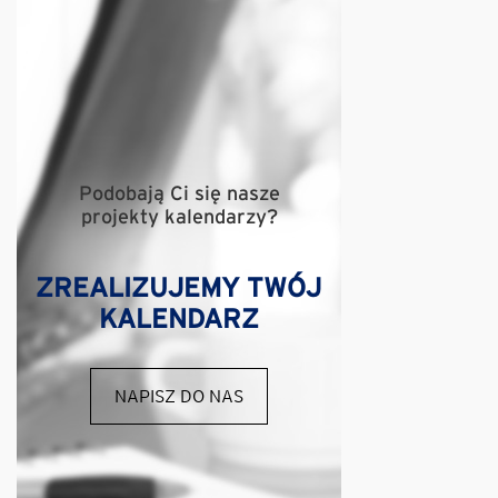
Podobają Ci się nasze
projekty kalendarzy?
ZREALIZUJEMY TWÓJ
KALENDARZ
NAPISZ DO NAS