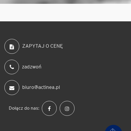
ZAPYTAJ O CENĘ
zadzwoń
biuro@actinea.pl
Dołącz do nas: