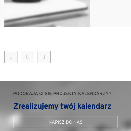
PODOBAJĄ CI SIĘ PROJEKTY KALENDARZY?
Zrealizujemy twój kalendarz
NAPISZ DO NAS