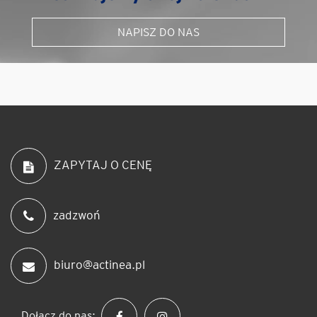
NAPISZ DO NAS
ZAPYTAJ O CENĘ
zadzwoń
biuro@actinea.pl
Dołącz do nas: