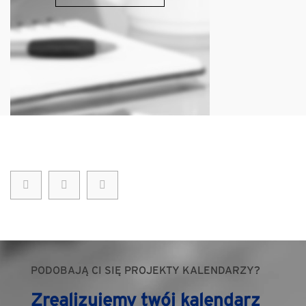
PODOBAJĄ CI SIĘ PROJEKTY KALENDARZY?
Zrealizujemy twój kalendarz