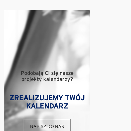
Podobają Ci się nasze
projekty kalendarzy?
ZREALIZUJEMY TWÓJ
KALENDARZ
NAPISZ DO NAS