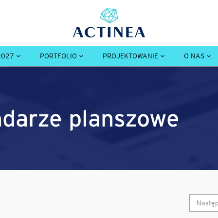
2027
PORTFOLIO
PROJEKTOWANIE
O NAS
endarze planszowe
Nastę