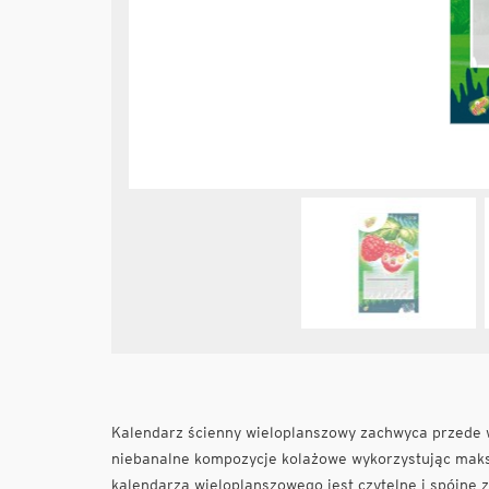
Kalendarz ścienny wieloplanszowy zachwyca przede ws
niebanalne kompozycje kolażowe wykorzystując maks
kalendarza wieloplanszowego jest czytelne i spójne 