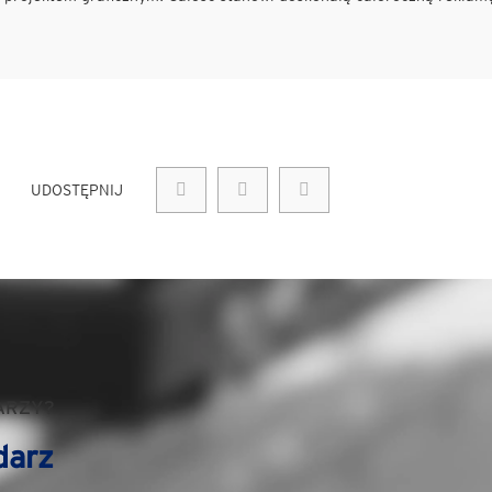
UDOSTĘPNIJ
ARZY?
darz