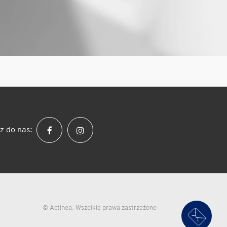
z do nas:
© Actinea. Wszelkie prawa zastrzeżone