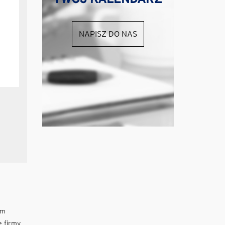
NAPISZ DO NAS
um
ę firmy