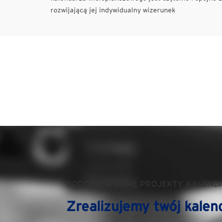
rozwijającą jej indywidualny wizerunek
PODOBAJĄ CI SIĘ PROJEKTY KALEND
Zrealizujemy twój kalen