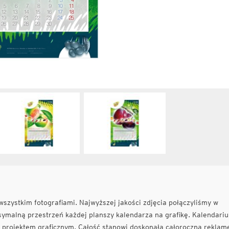
zystkim fotografiami. Najwyższej jakości zdjęcia połączyliśmy w
ymalną przestrzeń każdej planszy kalendarza na grafikę. Kalendari
z projektem graficznym. Całość stanowi doskonałą całoroczną reklam