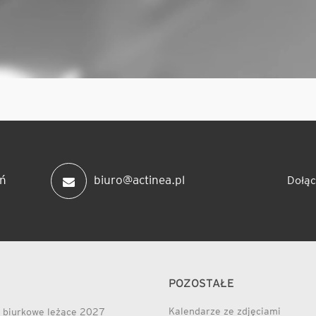
ń
biuro@actinea.pl
Dołąc
POZOSTAŁE
Kalendarze ze zdjęciami
 biurkowe leżące 2027