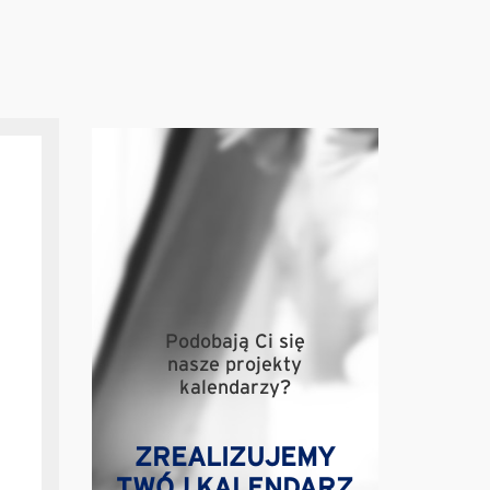
Podobają Ci się
nasze projekty
kalendarzy?
ZREALIZUJEMY
TWÓJ KALENDARZ