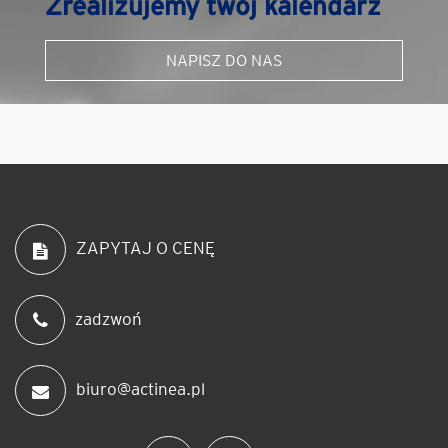
Zrealizujemy twój kalendarz
NAPISZ DO NAS
ZAPYTAJ O CENĘ
zadzwoń
biuro@actinea.pl