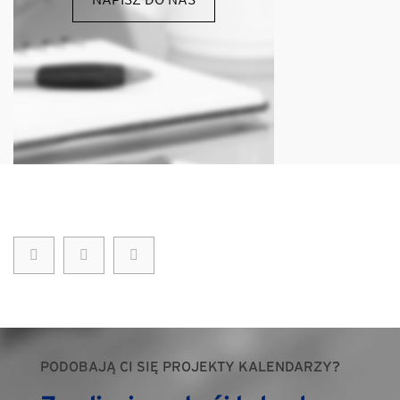
PODOBAJĄ CI SIĘ PROJEKTY KALENDARZY?