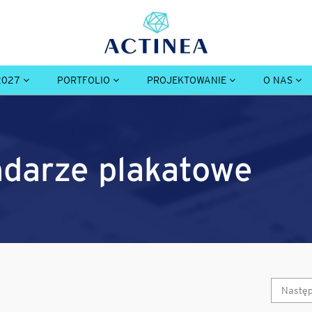
2027
PORTFOLIO
PROJEKTOWANIE
O NAS
endarze plakatowe
Nastę