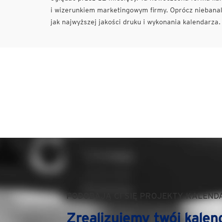
i wizerunkiem marketingowym firmy. Oprócz niebanaln
jak najwyższej jakości druku i wykonania kalendarza.
PODOBAJĄ CI SIĘ PROJEKTY KALEND
Zrealizujemy twój kalen