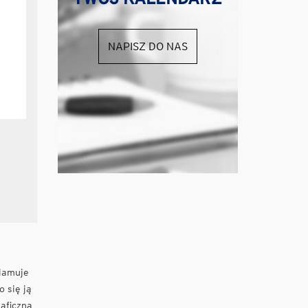
NAPISZ DO NAS
lamuje
o się ją
aficzną