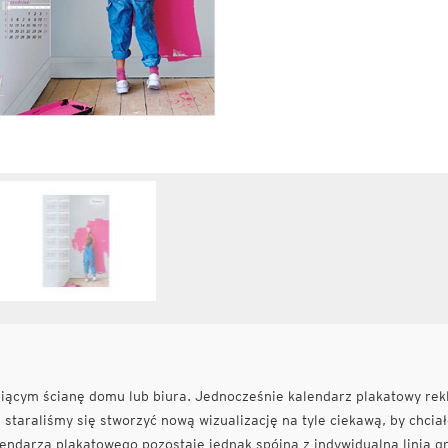
ącym ścianę domu lub biura. Jednocześnie kalendarz plakatowy rek
staraliśmy się stworzyć nową wizualizację na tyle ciekawą, by chciał
ndarza plakatowego pozostaje jednak spójna z indywidualną linią gr