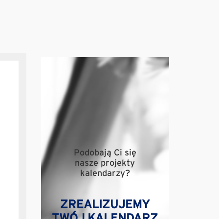
Podobają Ci się
nasze projekty
kalendarzy?
ZREALIZUJEMY
TWÓJ KALENDARZ