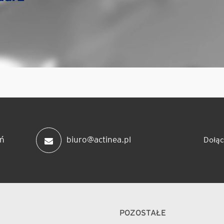
ń
biuro@actinea.pl
Dołąc
POZOSTAŁE