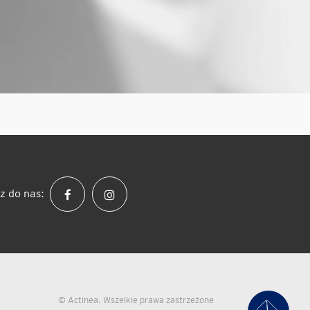
z do nas:
© Actinea. Wszelkie prawa zastrzeżone