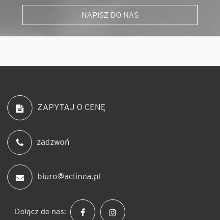
NAPISZ DO NAS
ZAPYTAJ O CENĘ
zadzwoń
biuro@actinea.pl
Dołącz do nas: