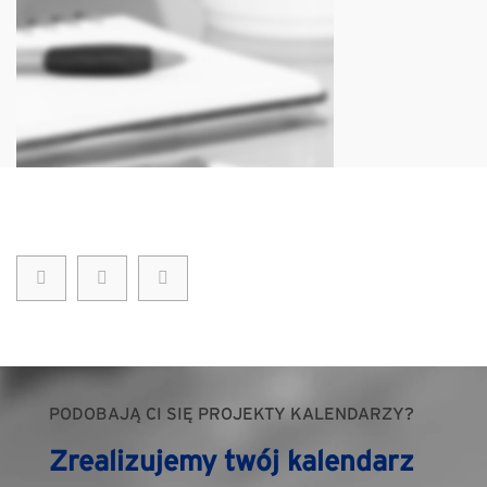
PODOBAJĄ CI SIĘ PROJEKTY KALENDARZY?
Zrealizujemy twój kalendarz