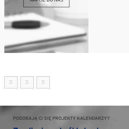
PODOBAJĄ CI SIĘ PROJEKTY KALENDARZY?