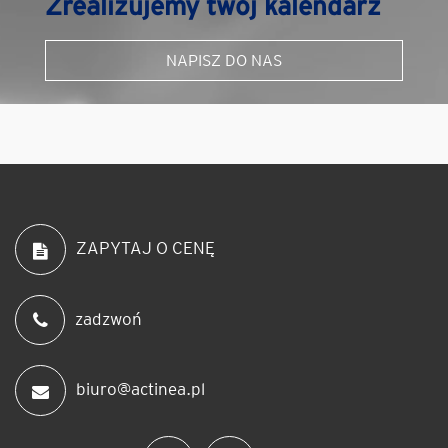
Zrealizujemy twój kalendarz
NAPISZ DO NAS
ZAPYTAJ O CENĘ
zadzwoń
biuro@actinea.pl