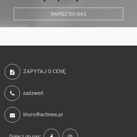
NAPISZ DO NAS
ZAPYTAJ O CENĘ
zadzwoń
biuro@actinea.pl
Dołącz do nas: