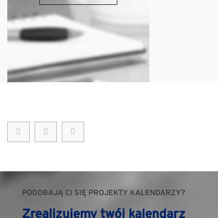
PODOBAJĄ CI SIĘ PROJEKTY KALENDARZY?
Zrealizujemy twój kalendarz